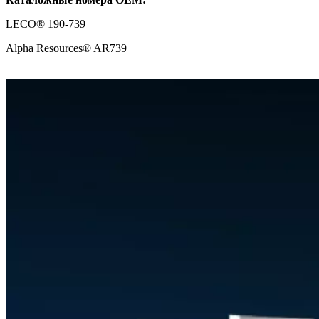
LECO® 190-739
Alpha Resources® AR739