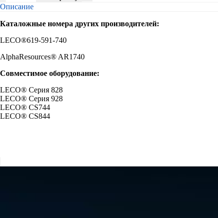
товара
Описание
Трубка
стеклянная
Каталожные номера других производителей:
для
реагентов
LECO®619-591-740
F30-
AlphaResources® AR1740
1740
Совместимое оборудование:
LECO® Серия 828
LECO® Серия 928
LECO® CS744
LECO® CS844